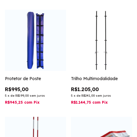
Protetor de Poste
Trilho Multimodalidade
R$995,00
R$1.205,00
5
x
de
R$199,00
sem juros
5
x
de
R$241,00
sem juros
R$945,25
com
Pix
R$1.144,75
com
Pix