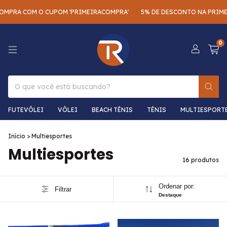
A COM O CUPOM 'PRIMEIRACOMPRA'
5% DE DESCONTO NA PRIMEIRA 
0
FUTEVÔLEI
VÔLEI
BEACH TÊNIS
TÊNIS
MULTIESPORT
Início
>
Multiesportes
Multiesportes
16 produtos
Ordenar por:
Filtrar
Destaque