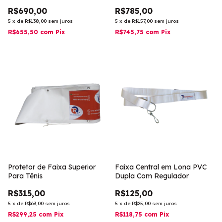
(UNIDADE)
(UNIDADE)
R$690,00
R$785,00
5
x
de
R$138,00
sem juros
5
x
de
R$157,00
sem juros
R$655,50
com
Pix
R$745,75
com
Pix
Protetor de Faixa Superior
Faixa Central em Lona PVC
Para Tênis
Dupla Com Regulador
R$315,00
R$125,00
5
x
de
R$63,00
sem juros
5
x
de
R$25,00
sem juros
R$299,25
com
Pix
R$118,75
com
Pix