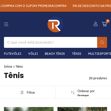
RA COM O CUPOM 'PRIMEIRACOMPRA'
5% DE DESCONTO NA PRIMEIRA
0
FUTEVÔLEI
VÔLEI
BEACH TÊNIS
TÊNIS
MULTIESPORT
Início
>
Tênis
Tênis
20 produtos
Ordenar por:
Filtrar
Destaque