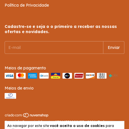
Política de Privacidade
Cadastre-se e seja o o primeiro a receber as nossas
ofertas e novidades.
Meios de pagamento
Meios de envio
Copyright Recomind Sports - 27961358000137 - 2026. Todos os
Ao navegar por este site
você aceita o uso de cookies
para
direitos reservados.